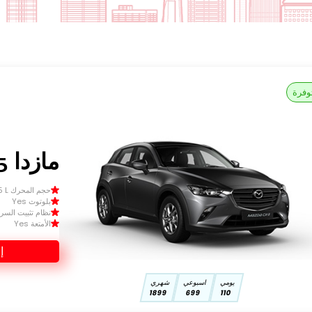
وفرة
مازدا CX-3 2025
حجم المحرك Size 1.5 L
بلوتوث Yes
نظام تثبيت السرعة 
الأمتعة Yes
إ
يومي
اسبوعي
شهري
1899
699
110