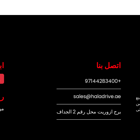
اتصل بنا
اب
إ
+97144283400
رو
sales@haladrive.ae
تع
من
من
لى
برج ازوريت محل رقم 2 الجداف