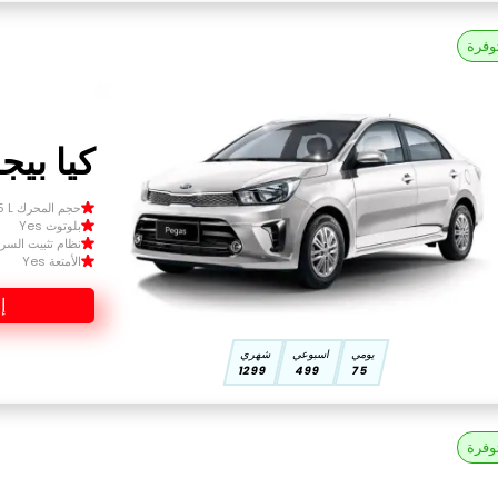
وفرة
كيا بيجاس
حجم المحرك Size 1.5 L
بلوتوث Yes
نظام تثبيت السرعة 
الأمتعة Yes
إ
يومي
اسبوعي
شهري
1299
499
75
وفرة