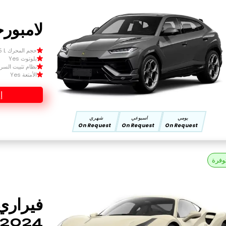
لامبورجي
حجم المحرك Size 1.5 L
بلوتوث Yes
نظام تثبيت السرعة 
الأمتعة Yes
إ
يومي
اسبوعي
شهري
On Request
On Request
On Request
وفرة
2024