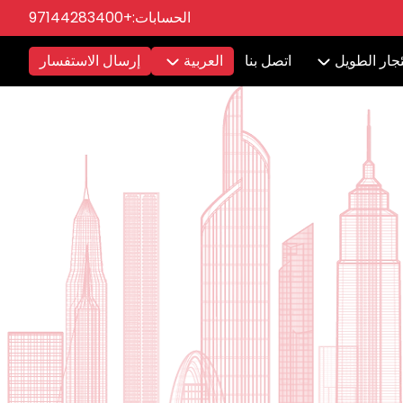
الحسابات:
+97144283400
ئجار الطويل
اتصل بنا
العربية
إرسال الاستفسار