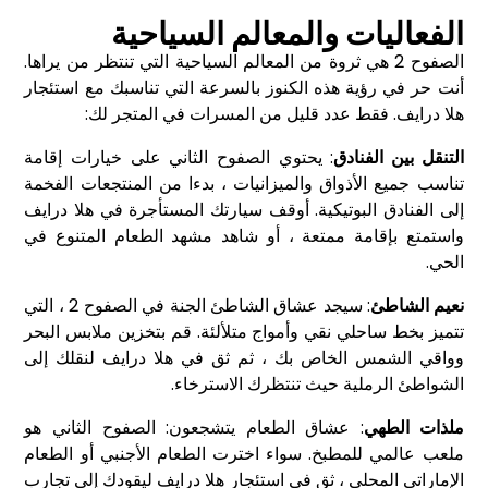
الفعاليات والمعالم السياحية
الصفوح 2 هي ثروة من المعالم السياحية التي تنتظر من يراها.
أنت حر في رؤية هذه الكنوز بالسرعة التي تناسبك مع استئجار
هلا درايف. فقط عدد قليل من المسرات في المتجر لك:
التنقل بين الفنادق
: يحتوي الصفوح الثاني على خيارات إقامة
تناسب جميع الأذواق والميزانيات ، بدءا من المنتجعات الفخمة
إلى الفنادق البوتيكية. أوقف سيارتك المستأجرة في هلا درايف
واستمتع بإقامة ممتعة ، أو شاهد مشهد الطعام المتنوع في
الحي.
نعيم الشاطئ
: سيجد عشاق الشاطئ الجنة في الصفوح 2 ، التي
تتميز بخط ساحلي نقي وأمواج متلألئة. قم بتخزين ملابس البحر
وواقي الشمس الخاص بك ، ثم ثق في هلا درايف لنقلك إلى
الشواطئ الرملية حيث تنتظرك الاسترخاء.
ملذات الطهي
: عشاق الطعام يتشجعون: الصفوح الثاني هو
ملعب عالمي للمطبخ. سواء اخترت الطعام الأجنبي أو الطعام
الإماراتي المحلي ، ثق في استئجار هلا درايف ليقودك إلى تجارب