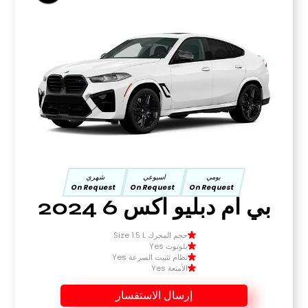
يومي
اسبوعي
شهري
On Request
On Request
On Request
بي ام دبليو اكس 6 2024
حجم المحرك Size 1.5 L
بلوتوث Yes
نظام تثبيت السرعة Yes
الأمتعة Yes
إرسال الاستفسار