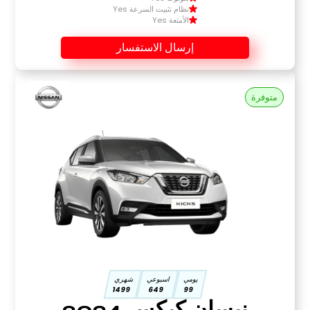
نظام تثبيت السرعة Yes
الأمتعة Yes
إرسال الاستفسار
متوفرة
يومي
اسبوعي
شهري
1499
649
99
نيسان كيكس 2024