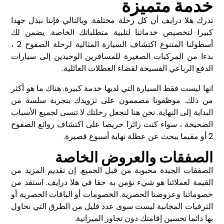
خدمة متميزة
تدرك هلا درايف أن كل رحلة مختلفة. وبالتالي فإننا نبذل جهدا
كبيرا لتخصيص خدماتنا لتلبية متطلباتك الخاصة. يضمن لك
أسطولنا المتنوع اكتشاف السيارة المثالية لرحلة الصفوح 2 ،
بدءا من المركبات الصغيرة للمسافرين الوحيدين إلى سيارات
الدفع الرباعي الفسيحة لقضاء العطلات العائلية.
انها ليست فقط السيارة التي لديها خدمة كبيرة. هناك ما هو أكثر
من ذلك. موظفونا مصممون على تزويدك بتجربة سلسة من
البداية إلى النهاية. نحن هنا لنجعل رحلتك لا تنسى لجميع الأسباب
الصحيحة ، سواء كنت زائرا حريصا على اكتشاف روائع الصفوح
2 أو مقيما يبحث عن عطلة نهاية أسبوع قصيرة.
الصفقات والعروض الخاصة
الصفقات الجيدة محبوبة من قبل الجميع. إن تقديم المزيد من
القيمة لعملائنا هو شيء نؤمن به حقا في هلا درايف. استفد من
خصوماتنا وعروضنا الحصرية. الخصومات أو الباقات الحصرية أو
الترقيات المجانية ليست سوى عدد قليل من الطرق التي نحاول
بها دائما تحسين إقامتك دون تجاوز الميزانية.