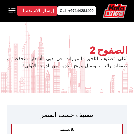
إرسال الاستفسار
Call: +97144283400
الصفوح 2
أعلى تصنيف لتأجير السيارات في دبي. أسعار منخفضة ،
صفقات رائعة ، توصيل مريح ، خدمة من الدرجة الأولى!
تصنيف حسب السعر
بلا تصنيف