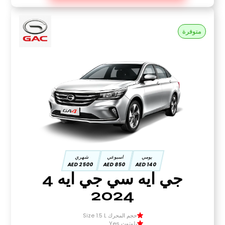
متوفرة
يومي
اسبوعي
شهري
2500 AED
850 AED
140 AED
جي ايه سي جي ايه 4
2024
حجم المحرك Size 1.5 L
بلوتوث Yes