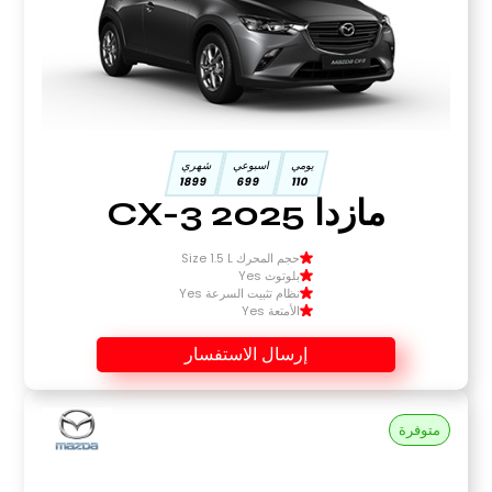
يومي
اسبوعي
شهري
1899
699
110
مازدا CX-3 2025
حجم المحرك Size 1.5 L
بلوتوث Yes
نظام تثبيت السرعة Yes
الأمتعة Yes
إرسال الاستفسار
متوفرة