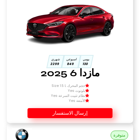
يومي
اسبوعي
شهري
2299
849
130
مازدا 6 2025
حجم المحرك Size 1.5 L
بلوتوث Yes
نظام تثبيت السرعة Yes
الأمتعة Yes
إرسال الاستفسار
متوفرة