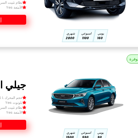
نظام تثبيت السرعة 
الأمتعة Yes
إ
يومي
اسبوعي
شهري
2800
1100
160
وفرة
جيلي امج
حجم المحرك Size 1.5 L
بلوتوث Yes
نظام تثبيت السرعة 
الأمتعة Yes
إ
يومي
اسبوعي
شهري
1500
590
90