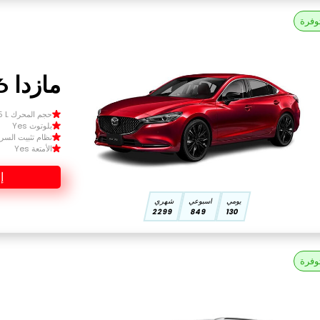
وفرة
مازدا 6 2025
حجم المحرك Size 1.5 L
بلوتوث Yes
نظام تثبيت السرعة 
الأمتعة Yes
إ
يومي
اسبوعي
شهري
2299
849
130
وفرة