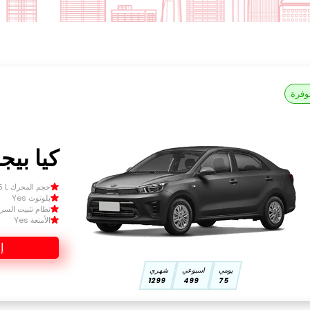
وفرة
كيا بيجاس
حجم المحرك Size 1.5 L
بلوتوث Yes
نظام تثبيت السرعة 
الأمتعة Yes
إ
يومي
اسبوعي
شهري
1299
499
75