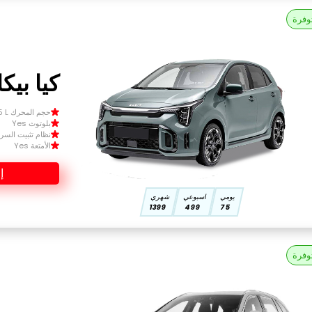
وفرة
كيا بيكانتو
حجم المحرك Size 1.5 L
بلوتوث Yes
نظام تثبيت السرعة 
الأمتعة Yes
إ
يومي
اسبوعي
شهري
1399
499
75
وفرة