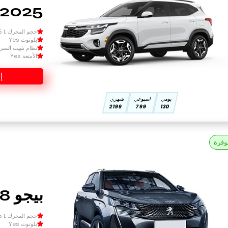
2025 كيا سيلتوس
حجم المحرك Size 1.5 L
بلوتوث Yes
نظام تثبيت السرعة 
الأمتعة Yes
إ
يومي
اسبوعي
شهري
2199
799
130
وفرة
بيجو 3008 2025
حجم المحرك Size 1.5 L
بلوتوث Yes