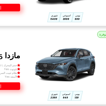
إ
يومي
اسبوعي
شهري
11499
3999
599
وفرة
مازدا CX-5 2025
حجم المحرك Size 1.5 L
بلوتوث Yes
نظام تثبيت السرعة 
الأمتعة Yes
إ
يومي
اسبوعي
شهري
2399
949
139