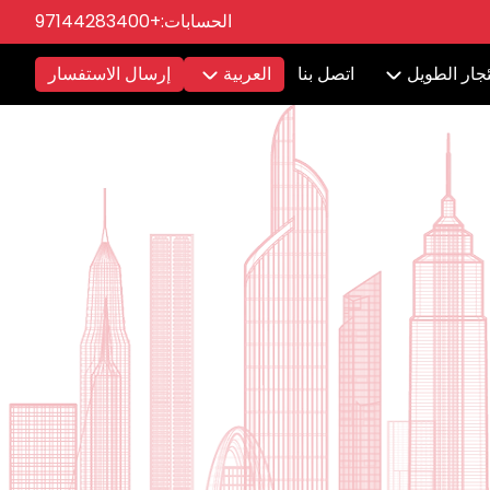
الحسابات:
+97144283400
ئجار الطويل
اتصل بنا
العربية
إرسال الاستفسار