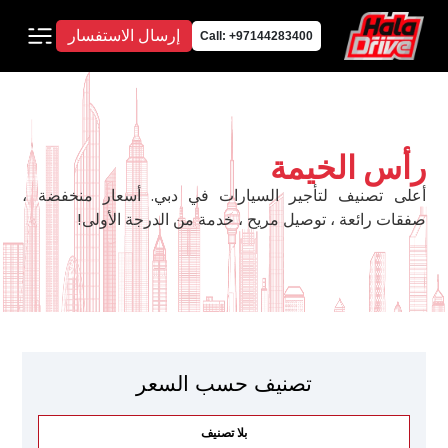
إرسال الاستفسار
Call: +97144283400
رأس الخيمة
أعلى تصنيف لتأجير السيارات في دبي. أسعار منخفضة ،
صفقات رائعة ، توصيل مريح ، خدمة من الدرجة الأولى!
تصنيف حسب السعر
بلا تصنيف