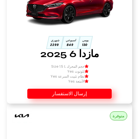
يومي
اسبوعي
شهري
2299
849
130
مازدا 6 2025
حجم المحرك Size 1.5 L
بلوتوث Yes
نظام تثبيت السرعة Yes
الأمتعة Yes
إرسال الاستفسار
متوفرة