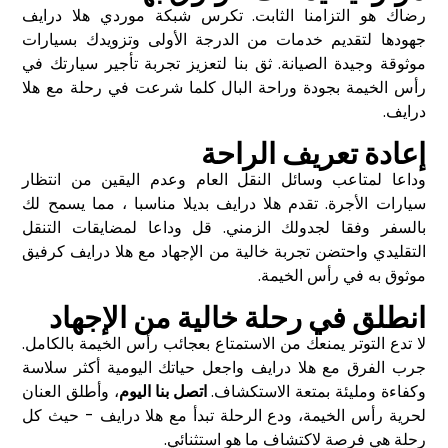
رضاك هو التزامنا الثابت. تكرس شبكة موردي هلا درايف
جهودها لتقديم خدمات من الدرجة الأولى وتزويدك بسيارات
موثوقة وجيدة الصيانة. ثق بنا لتعزيز تجربة تأجير سيارتك في
رأس الخيمة بجودة وراحة البال كلما شرعت في رحلة مع هلا
درايف.
إعادة تعريف الراحة
وداعا لمتاعب وسائل النقل العام وعدم اليقين من انتظار
سيارات الأجرة. تقدم هلا درايف بديلا مناسبا ، مما يسمح لك
بالسفر وفقا لجدولك الزمني. قل وداعا لمضايقات التنقل
التقليدي واحتضن تجربة خالية من الإجهاد مع هلا درايف كرفيق
موثوق به في رأس الخيمة.
انطلق في رحلة خالية من الإجهاد
لا تدع التوتر يمنعك من الاستمتاع بعجائب رأس الخيمة بالكامل.
جرب الفرق مع هلا درايف واجعل حياتك اليومية أكثر سلاسة
وكفاءة ومليئة بمتعة الاستكشاف.
اتصل بنا اليوم
، وأطلق العنان
لحرية رأس الخيمة، ودع الرحلة تبدأ مع هلا درايف - حيث كل
رحلة هي فرصة لاكتشاف ما هو استثنائي.