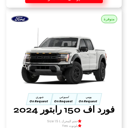
متوفرة
يومي
اسبوعي
شهري
On Request
On Request
On Request
فورد اف 150 رابتور 2024
حجم المحرك Size 1.5 L
بلوتوث Yes