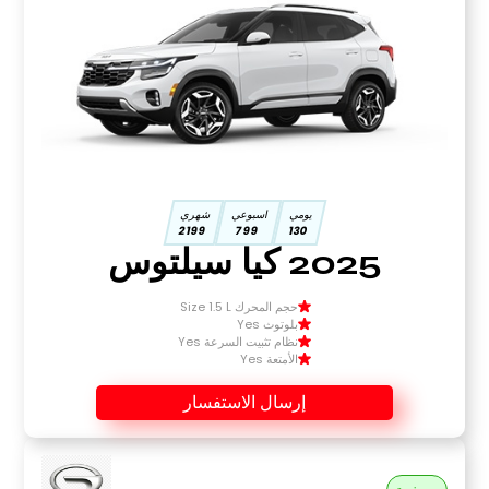
يومي
اسبوعي
شهري
2199
799
130
2025 كيا سيلتوس
حجم المحرك Size 1.5 L
بلوتوث Yes
نظام تثبيت السرعة Yes
الأمتعة Yes
إرسال الاستفسار