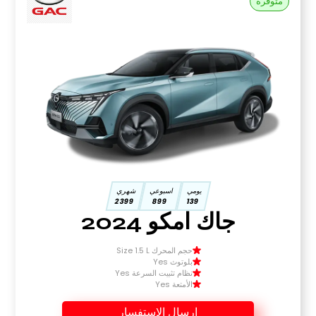
متوفرة
يومي
اسبوعي
شهري
2399
899
139
جاك امكو 2024
حجم المحرك Size 1.5 L
بلوتوث Yes
نظام تثبيت السرعة Yes
الأمتعة Yes
إرسال الاستفسار