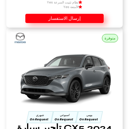
نظام تثبيت السرعة Yes
الأمتعة Yes
إرسال الاستفسار
متوفرة
يومي
اسبوعي
شهري
On Request
On Request
On Request
CX5 2024 تأجير سيارة